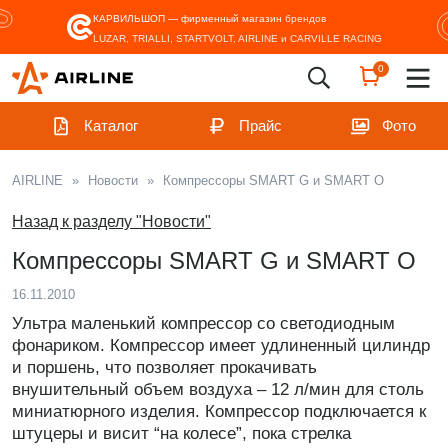
КАРВИЛЬШОП — фирменный магазин
брендов
LUZAR, TRIALLI, STARTVOLT, AIRLINE и CARVILLE RACING
0
Каталог
Прайс
Фото
AIRLINE
»
Новости
»
Компрессоры SMART G и SMART O
Назад к разделу "Новости"
Компрессоры SMART G и SMART O
16.11.2010
Ультра маленький компрессор со светодиодным
фонариком. Компрессор имеет удлиненный цилиндр
и поршень, что позволяет прокачивать
внушительный объем воздуха – 12 л/мин для столь
миниатюрного изделия. Компрессор подключается к
штуцеры и висит “на колесе”, пока стрелка