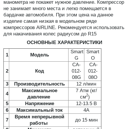
манометра не покажет нужное давление. Компрессор
не занимает много места и легко помещается в
бардачке автомобиля. При этом цена на данное
изделие самая низкая в модельном ряде
компрессоров AIRLINE. Рекомендуется использовать
для накачивания колес радиусом до R15
ОСНОВНЫЕ ХАРАКТЕРИСТИКИ
Smart
Smart
1
Модель
G
O
CA-
CA-
2
Код
012-
012-
08G
08O
3
Производительность
12 л/мин
Максимальное
7 Атм (кг/
4
2
давление
см
)
5
Напряжение
12-13.5 В
6
Максимальный ток
4А
Время непрерывной
7
до 15 мин
работы