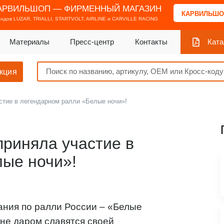
АРВИЛЬШОП — ФИРМЕННЫЙ МАГАЗИН
КАРВИЛЬШО
ендов
LUZAR, TRIALLI, STARTVOLT, AIRLINE и CARVILLE RACING
Материалы
Пресс-центр
Контакты
Ката
кция
астие в легендарном ралли «Белые ночи»!
 приняла участие в
ые ночи»!
ния по ралли России – «Белые
 не даром славятся своей