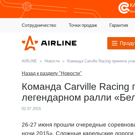
К
бр
Сотрудничество
Точки продаж
Гарантия
Проду
AIRLINE
»
Новости
»
Команда Carville Racing приняла уч
Назад к разделу "Новости"
Команда Carville Racing
легендарном ралли «Бел
02.07.2015
26-27 июня прошли очередные соревнова
ночи 2015». Сложные карельские дороги