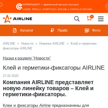
КАРВИЛЬШОП — фирменный магазин
брендов
LUZAR, TRIALLI, STARTVOLT, AIRLINE и CARVILLE RACING
0
Каталог
Прайс
Фото
AIRLINE
»
Новости
»
Новинки AIRLINE
»
Клей и герметики-
фиксаторы AIRLINE
Назад к разделу "Новости"
Клей и герметики-фиксаторы AIRLINE
27.02.2020
Компания AIRLINE представляет
новую линейку товаров – Клей и
герметики-фиксаторы.
Клеи и фиксаторы Airline
предназначены для