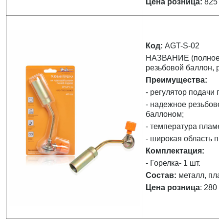
Цена розница:
825 
Код:
AGT-S-02
НАЗВАНИЕ (полное):
резьбовой баллон, р
Преимущества:
- регулятор подачи г
- надежное резьбов
баллоном;
- температура плам
- широкая область 
Комплектация:
- Горелка- 1 шт.
Состав:
металл, пл
Цена розница
: 280