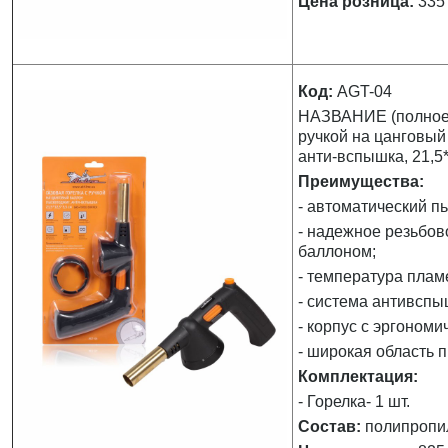
Цена розница:
335 
Код:
AGT-04
НАЗВАНИЕ (полное):
ручкой на цанговый
анти-вспышка, 21,5*
Преимущества:
- автоматический п
- надежное резьбов
баллоном;
- температура плам
- система антивспы
- корпус с эргономи
- широкая область 
Комплектация:
- Горелка- 1 шт.
Состав:
полипропи