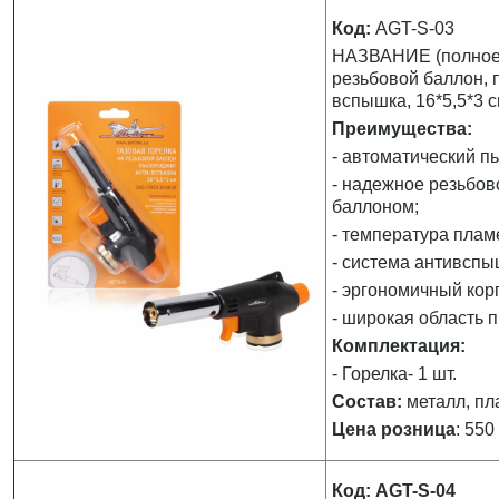
Код:
AGT-S-03
НАЗВАНИЕ (полное):
резьбовой баллон, п
вспышка, 16*5,5*3 
Преимущества:
- автоматический п
- надежное резьбов
баллоном;
- температура плам
- система антивспы
- эргономичный кор
- широкая область 
Комплектация:
- Горелка- 1 шт.
Состав:
металл, пл
Цена розница
: 550
Код: AGT-S-04