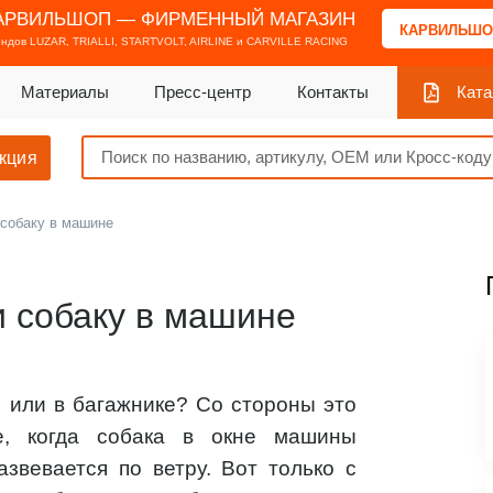
АРВИЛЬШОП — ФИРМЕННЫЙ МАГАЗИН
КАРВИЛЬШО
ендов
LUZAR, TRIALLI, STARTVOLT, AIRLINE и CARVILLE RACING
Материалы
Пресс-центр
Контакты
Ката
кция
 собаку в машине
и собаку в машине
 или в багажнике? Со стороны это
е, когда собака в окне машины
звевается по ветру. Вот только с