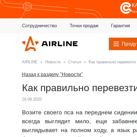
К
бр
Сотрудничество
Точки продаж
Гарантия
Проду
AIRLINE
»
Новости
»
Статья
»
Как правильно перевезти
Назад к разделу "Новости"
Как правильно перевезт
18.09.2020
Возите своего пса на переднем сидении
всегда выглядит мило, еще забавне
выглядывает на полном ходу, а язык ра