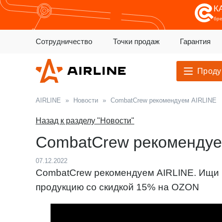
К
бр
Сотрудничество
Точки продаж
Гарантия
Проду
AIRLINE
»
Новости
»
CombatCrew рекомендуем AIRLINE
Назад к разделу "Новости"
CombatCrew рекомендуе
07.12.2022
CombatCrew рекомендуем AIRLINE. Ищи 
продукцию со скидкой 15% на OZON