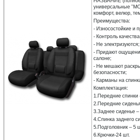
НАЗВАНИЕ (полное)
универсальные "MO
комфорт, велюр, те
Преимущества:
- Износостойкие и 
- Контроль качества
- Не электризуются;
- Придают ощущени
салоне;
- Не мешают раскр
безопасности;
- Карманы на спинк
Комплектация:
1.Передние спинки -
2.Передние сиденья
3.Заднее сиденье – 
4.Спинка заднего си
5.Подголовник – 5 ш
6.Крючки-24 шт.