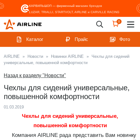
КАРВИЛЬШОП — фирменный магазин
брендов
LUZAR, TRIALLI, STARTVOLT, AIRLINE и CARVILLE RACING
0
Каталог
Прайс
Фото
AIRLINE
»
Новости
»
Новинки AIRLINE
»
Чехлы для сидений
универсальные, повышенной комфортности
Назад к разделу "Новости"
Чехлы для сидений универсальные,
повышенной комфортности
01.03.2019
Чехлы для сидений универсальные,
повышенной комфортности
Компания AIRLINE рада представить Вам новинку