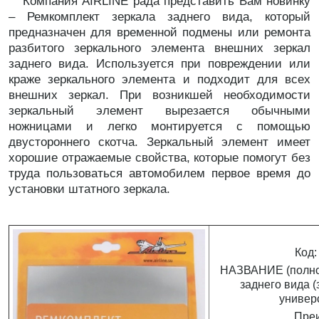
Компания AIRLINE рада представить Вам новинку
– Ремкомплект зеркала заднего вида, который
предназначен для временной подмены или ремонта
разбитого зеркального элемента внешних зеркал
заднего вида. Используется при повреждении или
краже зеркального элемента и подходит для всех
внешних зеркал. При возникшей необходимости
зеркальный элемент вырезается обычными
ножницами и легко монтируется с помощью
двустороннего скотча. Зеркальный элемент имеет
хорошие отражаемые свойства, которые помогут без
труда пользоваться автомобилем первое время до
установки штатного зеркала.
Код
НАЗВАНИЕ (полное
заднего вида (
универс
Пре