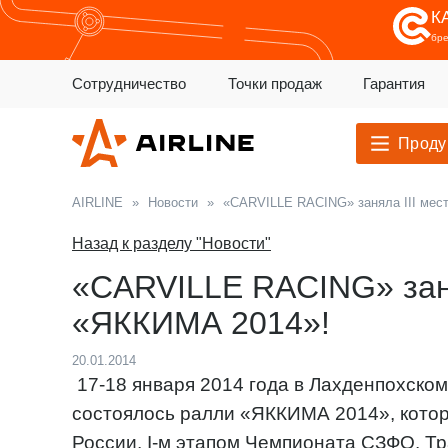
К
бр
Сотрудничество
Точки продаж
Гарантия
Проду
AIRLINE
»
Новости
»
«CARVILLE RACING» заняла III мес
Назад к разделу "Новости"
«CARVILLE RACING» заня
«ЯККИМА 2014»!
20.01.2014
17-18 января 2014 года в Лахденпохско
состоялось ралли «ЯККИМА 2014», которо
России, I-м этапом Чемпионата СЗФО. Тр