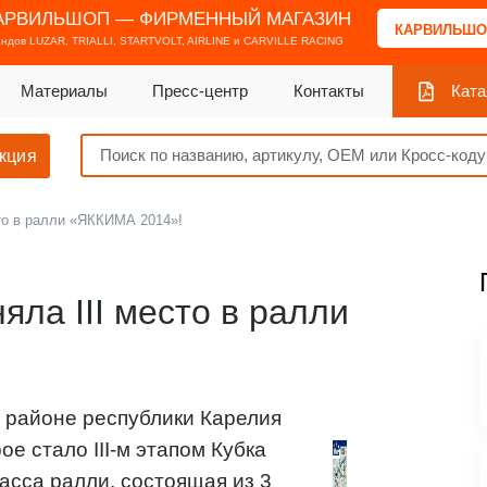
АРВИЛЬШОП — ФИРМЕННЫЙ МАГАЗИН
КАРВИЛЬШО
ендов
LUZAR, TRIALLI, STARTVOLT, AIRLINE и CARVILLE RACING
Материалы
Пресс-центр
Контакты
Ката
кция
то в ралли «ЯККИМА 2014»!
ла III место в ралли
м районе республики Карелия
е стало III-м этапом Кубка
асса ралли, состоящая из 3