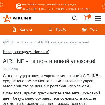
КАРВИЛЬШОП — фирменный магазин
брендов
LUZAR, TRIALLI, STARTVOLT, AIRLINE и CARVILLE RACING
0
Каталог
Прайс
Фото
AIRLINE
»
Новости
»
AIRLINE - теперь в новой упаковке!
Назад к разделу "Новости"
AIRLINE - теперь в новой упаковке!
08.10.2010
С целью удержания и укрепления позиций AIRLINE в
среднеценовом сегменте рынка автоаксессуаров,
было принято решение о рестайлинге упаковки.
Сменился шрифт, графические элементы, основной
цвет, безусловно сохранились основополагающие
элементы обеспечивающие преемственность