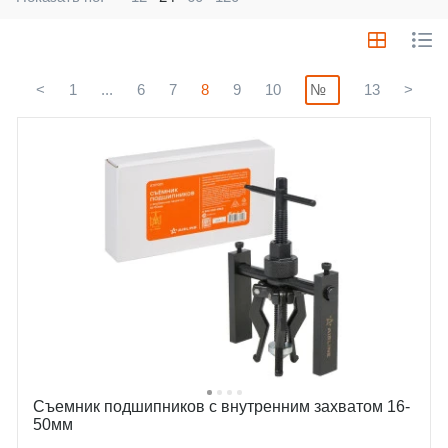
<
1
...
6
7
8
9
10
13
>
Съемник подшипников с внутренним захватом 16-
50мм