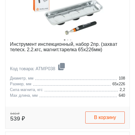
Инструмент инспекционный, набор 2пр. (захват
телеск. 2.2.кгс, магнит.тарелка 65х226мм)
Код товара: ATMP038
Диаметр, мм
108
Размер, мм
65х226
Сила магнита, кгс
2,2
Max длина, мм
640
640 ₽
В корзину
539 ₽