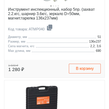
Инструмент инспекционный, набор 5пр. (захват
2.2.кгc, шарнир 3.6кгc, зеркало D=50мм,
магнит.тарелка 136х237мм)
Код товара: ATMP040
Диаметр, мм
51
Размер, мм
136х237
Сила магнита, кгс
2,2, 3,6
Max длина, мм
690
1 500 ₽
В корзину
1 280 ₽