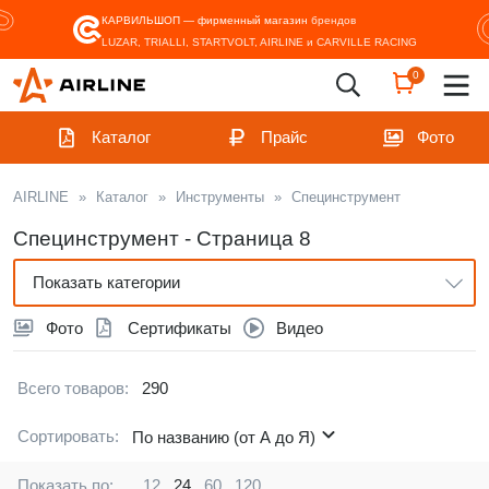
КАРВИЛЬШОП — фирменный магазин
брендов
LUZAR, TRIALLI, STARTVOLT, AIRLINE и CARVILLE RACING
0
Каталог
Прайс
Фото
AIRLINE
»
Каталог
»
Инструменты
»
Специнструмент
Специнструмент - Страница 8
Показать категории
Фото
Сертификаты
Видео
Всего товаров:
290
Сортировать:
По названию (от А до Я)
Показать по:
12
24
60
120