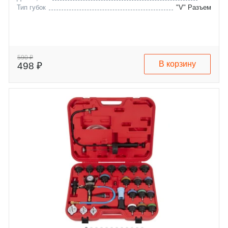
Тип губок
"V" Разъем
590 ₽
В корзину
498 ₽