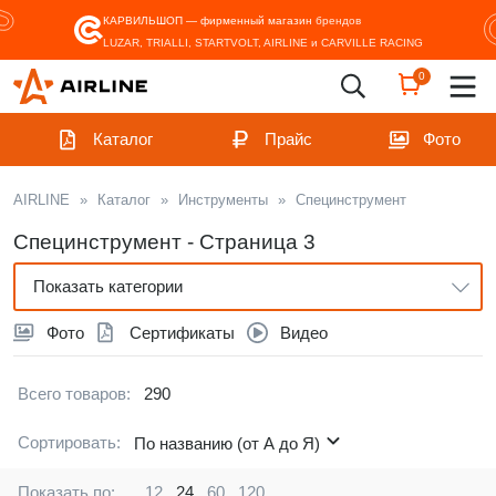
КАРВИЛЬШОП — фирменный магазин
брендов
LUZAR, TRIALLI, STARTVOLT, AIRLINE и CARVILLE RACING
0
Каталог
Прайс
Фото
AIRLINE
»
Каталог
»
Инструменты
»
Специнструмент
Специнструмент - Страница 3
Показать категории
Фото
Сертификаты
Видео
Всего товаров:
290
Сортировать:
По названию (от А до Я)
Показать по:
12
24
60
120