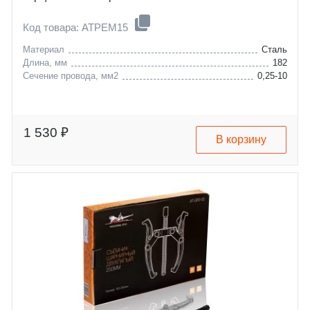
Код товара: ATPEM15
Материал
Сталь
Длина, мм
182
Сечение провода, мм2
0,25-10
1 530 ₽
В корзину