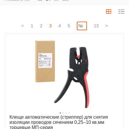
<
1
2
3
4
5
13
>
Клещи автоматические (стриппер) для снятия
изоляции проводов сечением 0,25–10 кв.мм
торцевые МП-серия