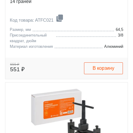
14 граней
Код товара: ATFC021
Размер, мм
64,5
Присоединительный
3/8
квадрат, дюйм
Материал изготовления
Алюминий
655 ₽
В корзину
551 ₽