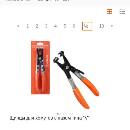
<
1
2
3
4
5
6
13
>
Щипцы для хомутов c пазом типа "V"