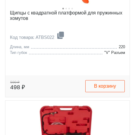
Щипцы с квадратной платформой для пружинных
хомутов
Код товара: ATBS022
Длина, мм
220
Тип губок
"V" Разъем
590 ₽
В корзину
498 ₽