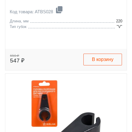
Код товара: ATBS028
Длина, мм
220
Тип губок
"V"
650 ₽
В корзину
547 ₽