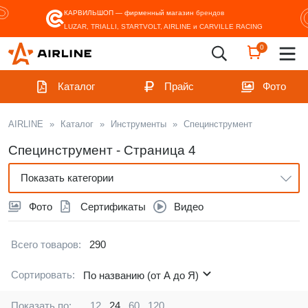
КАРВИЛЬШОП — фирменный магазин
брендов
LUZAR, TRIALLI, STARTVOLT, AIRLINE и CARVILLE RACING
0
Каталог
Прайс
Фото
AIRLINE
»
Каталог
»
Инструменты
»
Специнструмент
Специнструмент - Страница 4
Показать категории
Фото
Сертификаты
Видео
Всего товаров:
290
Сортировать:
По названию (от А до Я)
Показать по:
12
24
60
120