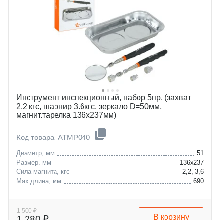
Инструмент инспекционный, набор 5пр. (захват
2.2.кгc, шарнир 3.6кгc, зеркало D=50мм,
магнит.тарелка 136х237мм)
Код товара: ATMP040
Диаметр, мм
51
Размер, мм
136х237
Сила магнита, кгс
2,2, 3,6
Max длина, мм
690
1 500 ₽
В корзину
1 280 ₽