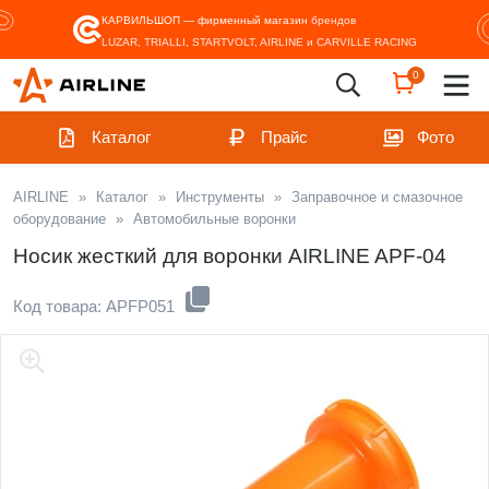
КАРВИЛЬШОП — фирменный магазин
брендов
LUZAR, TRIALLI, STARTVOLT, AIRLINE и CARVILLE RACING
0
Каталог
Прайс
Фото
AIRLINE
»
Каталог
»
Инструменты
»
Заправочное и смазочное
оборудование
»
Автомобильные воронки
Носик жесткий для воронки AIRLINE APF-04
Код товара: APFP051