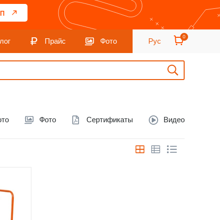
П
0
лог
Прайс
Фото
Рус
ото
Фото
Сертификаты
Видео