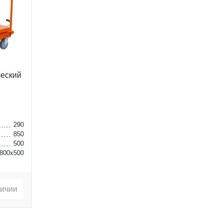
еский
290
850
500
800х500
личии