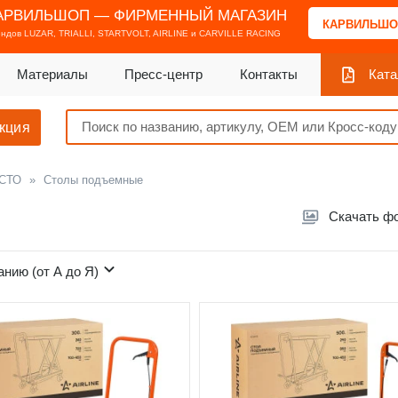
АРВИЛЬШОП — ФИРМЕННЫЙ МАГАЗИН
КАРВИЛЬШО
ендов
LUZAR, TRIALLI, STARTVOLT, AIRLINE и CARVILLE RACING
Материалы
Пресс-центр
Контакты
Ката
кция
 СТО
»
Столы подъемные
Скачать ф
анию (от А до Я)