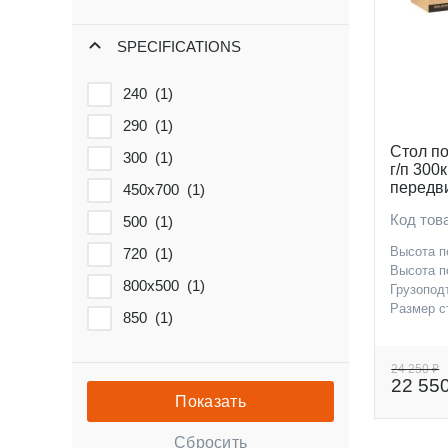
SPECIFICATIONS
240 (
1
)
290 (
1
)
Стол п
300 (
1
)
г/п 300
передв
450х700 (
1
)
700x45
Код тов
500 (
1
)
Высота п
720 (
1
)
Высота п
800х500 (
1
)
Грузопод
Размер с
850 (
1
)
24 250 ₽
22 55