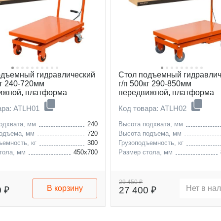
одъемный гидравлический
Стол подъемный гидравлич
кг 240-720мм
г/п 500кг 290-850мм
ижной, платформа
передвижной, платформа
0мм
800х500мм
ара: ATLH01
Код товара: ATLH02
одхвата, мм
240
Высота подхвата, мм
одъема, мм
720
Высота подъема, мм
ъемность, кг
300
Грузоподъемность, кг
тола, мм
450х700
Размер стола, мм
29 450 ₽
В корзину
Нет в на
0 ₽
27 400 ₽