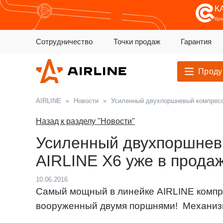
К
бр
Сотрудничество
Точки продаж
Гарантия
Проду
AIRLINE
»
Новости
»
Усиленный двухпоршневый компресс
Назад к разделу "Новости"
Усиленный двухпоршнев
AIRLINE X6 уже в продаж
10.06.2016
Самый мощный в линейке AIRLINE компр
вооруженный двумя поршнями! Механизм