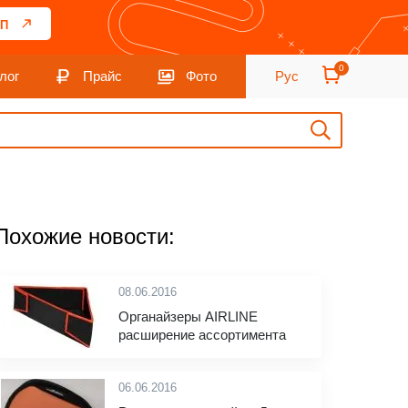
П
0
лог
Прайс
Фото
Рус
Похожие новости:
08.06.2016
Органайзеры AIRLINE
расширение ассортимента
06.06.2016