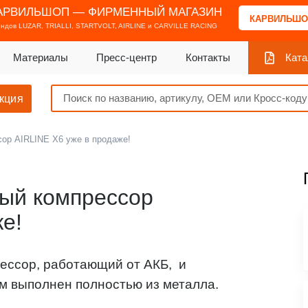
АРВИЛЬШОП — ФИРМЕННЫЙ МАГАЗИН
КАРВИЛЬШО
ендов
LUZAR, TRIALLI, STARTVOLT, AIRLINE и CARVILLE RACING
Материалы
Пресс-центр
Контакты
Ката
кция
ор AIRLINE X6 уже в продаже!
ый компрессор
е!
ессор, работающий от АКБ, и
 выполнен полностью из металла.