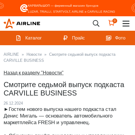
КАРВИЛЬШОП — фирменный магазин
брендов
LUZAR, TRIALLI, STARTVOLT, AIRLINE и CARVILLE RACING
0
Каталог
Прайс
Фото
AIRLINE
»
Новости
»
Смотрите седьмой выпуск подкаста
CARVILLE BUSINESS
Назад к разделу "Новости"
Смотрите седьмой выпуск подкаста
CARVILLE BUSINESS
26.12.2024
►Гостем нового выпуска нашего подкаста стал
Денис Мигаль — основатель автомобильного
маркетплейса FRESH и управленец.