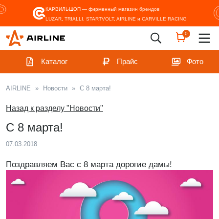
КАРВИЛЬШОП — фирменный магазин
брендов
LUZAR, TRIALLI, STARTVOLT, AIRLINE и CARVILLE RACING
0
Каталог
Прайс
Фото
AIRLINE
»
Новости
»
С 8 марта!
Назад к разделу "Новости"
С 8 марта!
07.03.2018
Поздравляем Вас с 8 марта дорогие дамы!