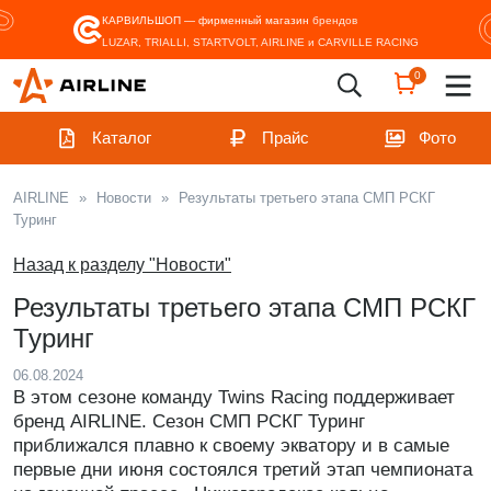
КАРВИЛЬШОП — фирменный магазин
брендов
LUZAR, TRIALLI, STARTVOLT, AIRLINE и CARVILLE RACING
0
Каталог
Прайс
Фото
AIRLINE
»
Новости
»
Результаты третьего этапа СМП РСКГ
Туринг
Назад к разделу "Новости"
Результаты третьего этапа СМП РСКГ
Туринг
06.08.2024
В этом сезоне команду Twins Racing поддерживает
бренд AIRLINE. Сезон СМП РСКГ Туринг
приближался плавно к своему экватору и в самые
первые дни июня состоялся третий этап чемпионата