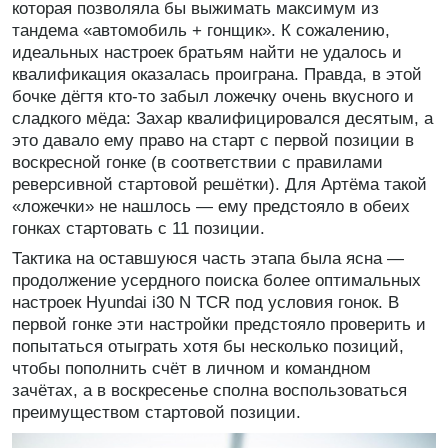
которая позволяла бы выжимать максимум из
тандема «автомобиль + гонщик». К сожалению,
идеальных настроек братьям найти не удалось и
квалификация оказалась проиграна. Правда, в этой
бочке дёгтя кто-то забыл ложечку очень вкусного и
сладкого мёда: Захар квалифицировался десятым, а
это давало ему право на старт с первой позиции в
воскресной гонке (в соответствии с правилами
реверсивной стартовой решётки). Для Артёма такой
«ложечки» не нашлось — ему предстояло в обеих
гонках стартовать с 11 позиции.
Тактика на оставшуюся часть этапа была ясна —
продолжение усердного поиска более оптимальных
настроек Hyundai i30 N TCR под условия гонок. В
первой гонке эти настройки предстояло проверить и
попытаться отыграть хотя бы несколько позиций,
чтобы пополнить счёт в личном и командном
зачётах, а в воскресенье сполна воспользоваться
преимуществом стартовой позиции.