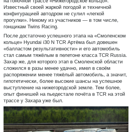
на гоночной трассе «Нижегородское кольцо».
Известный своей жаркой погодой и техничной
конфигурацией автодром не сулил «легкой
прогулки». Никому из участников — в том числе,
гонщикам Twins Racing.
После достаточно успешного этапа на «Смоленском
кольце» Hyundai i30 N TCR Артёма был довешен
«балластом результативности» и его автомобиль
стал самым тяжёлым в пелетоне класса TCR Russia.
Захар же, для которого этап в Смоленской области
сложился в разы менее удачно, имел в своём
распоряжении менее тяжёлый автомобиль, а значит,
гипотетически, более высокие шансы на успешное
выступление на нижегородской земле. Тем более,
опыт финишей на пьедестале почёта в TCR на этой
трассе у Захара уже был.