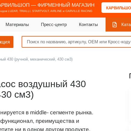
АРВИЛЬШОП — ФИРМЕННЫЙ МАГАЗИН
КАРВИЛЬШО
ендов
LUZAR, TRIALLI, STARTVOLT, AIRLINE и CARVILLE RACING
Материалы
Пресс-центр
Контакты
Ката
кция
ый 430 (ручной, механический, 430 см3)
асос воздушный 430
430 см3)
ируется в middle- сегменте рынка.
 функционал, преимущества и
етите ни в одном другом продукте.