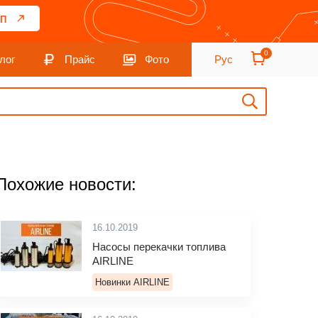
П
0
лог
Прайс
Фото
Рус
Похожие новости:
16.10.2019
Насосы перекачки топлива
AIRLINE
Новинки AIRLINE