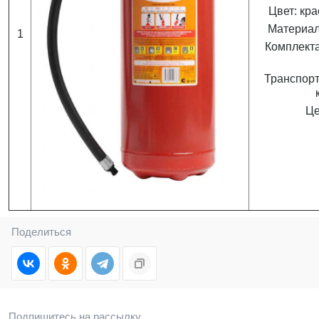
Цвет: кра
Материал:
1
Комплекта
Транспорт
Це
Поделиться
Подпишитесь на рассылку