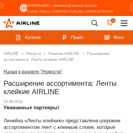
КАРВИЛЬШОП — фирменный магазин
брендов
LUZAR, TRIALLI, STARTVOLT, AIRLINE и CARVILLE RACING
0
Каталог
Прайс
Фото
AIRLINE
»
Новости
»
Новинки AIRLINE
»
Расширение
ассортимента: Ленты клейкие AIRLINE
Назад к разделу "Новости"
Расширение ассортимента: Ленты
клейкие AIRLINE
10.08.2018
Уважаемые партнеры!
Линейка «Ленты клейкие» представлена широким
ассортиментом лент с клеевым слоем, которые