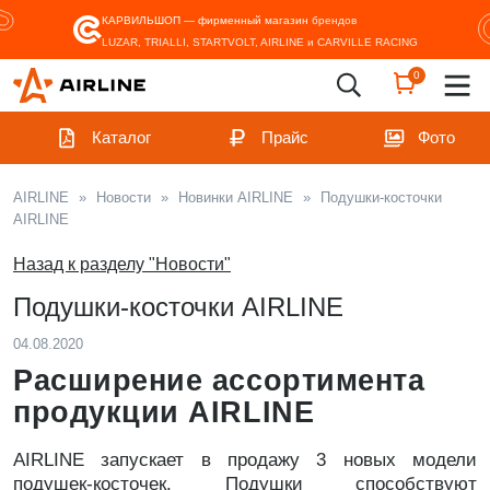
КАРВИЛЬШОП — фирменный магазин
брендов
LUZAR, TRIALLI, STARTVOLT, AIRLINE и CARVILLE RACING
0
Каталог
Прайс
Фото
AIRLINE
»
Новости
»
Новинки AIRLINE
»
Подушки-косточки
AIRLINE
Назад к разделу "Новости"
Подушки-косточки AIRLINE
04.08.2020
Расширение ассортимента
продукции AIRLINE
AIRLINE запускает в продажу 3 новых модели
подушек-косточек. Подушки способствуют