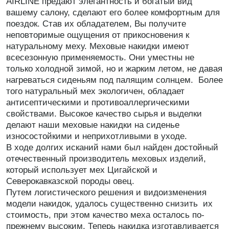
AIRLINE предают элегантность и богатый вид
вашему салону, сделают его более комфортным для
поездок. Став их обладателем, Вы получите
неповторимые ощущения от прикосновения к
натуральному меху. Меховые накидки имеют
всесезонную применяемость. Они уместны не
только холодной зимой, но и жарким летом, не давая
нагреваться сиденьям под палящим солнцем. Более
того натуральный мех экологичен, обладает
антисептическими и противоаллергическими
свойствами. Высокое качество сырья и выделки
делают наши меховые накидки на сиденье
износостойкими и неприхотливыми в уходе.
В ходе долгих исканий нами был найден достойный
отечественный производитель меховых изделий,
который использует мех Цигайской и
Северокавказской породы овец.
Путем логистического решения и видоизменения
модели накидок, удалось существенно снизить их
стоимость, при этом качество меха осталось по-
прежнему высоким. Теперь накидка изготавливается