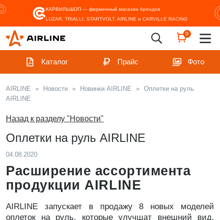
КАРВИЛЬШОП — фирменный магазин
брендов
LUZAR, TRIALLI, STARTVOLT, AIRLINE и CARVILLE RACING
0
Каталог
Прайс
Фото
AIRLINE
»
Новости
»
Новинки AIRLINE
»
Оплетки на руль
AIRLINE
Назад к разделу "Новости"
Оплетки на руль AIRLINE
04.08.2020
Расширение ассортимента
продукции AIRLINE
AIRLINE запускает в продажу 8 новых моделей
оплеток на руль, которые улучшат внешний вид,