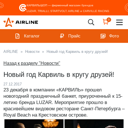
КАРВИЛЬШОП — фирменный магазин
брендов
LUZAR, TRIALLI, STARTVOLT, AIRLINE и CARVILLE RACING
0
Каталог
Прайс
Фото
AIRLINE
»
Новости
»
Новый год Карвиль в кругу друзей!
Назад к разделу "Новости"
Новый год Карвиль в кругу друзей!
27.12.2017
23 декабря в компании «КАРВИЛЬ» прошел
новогодний праздничный банкет, приуроченный к 15-
летию бренда LUZAR. Мероприятие прошло в
красивейшем видовом ресторане Санкт-Петербурга –
Royal Beach на Крестовском острове.