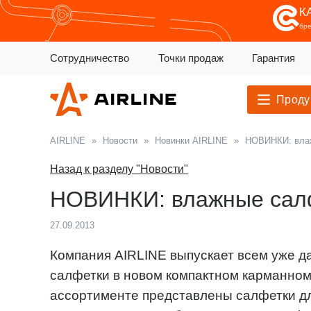
К
бр
Сотрудничество
Точки продаж
Гарантия
Проду
AIRLINE
»
Новости
»
Новинки AIRLINE
»
НОВИНКИ: вла
Назад к разделу "Новости"
НОВИНКИ: влажные сал
27.09.2013
Компания AIRLINE выпускает всем уже 
салфетки в новом компактном карманном 
ассортименте представлены салфетки для