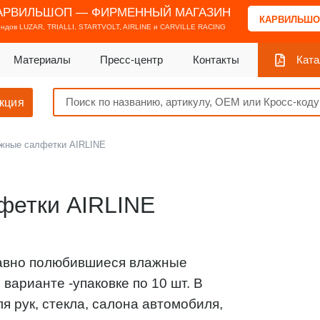
АРВИЛЬШОП — ФИРМЕННЫЙ МАГАЗИН
КАРВИЛЬШО
ендов
LUZAR, TRIALLI, STARTVOLT, AIRLINE и CARVILLE RACING
Материалы
Пресс-центр
Контакты
Ката
кция
жные салфетки AIRLINE
фетки AIRLINE
давно полюбившиеся влажные
варианте -упаковке по 10 шт. В
 рук, стекла, салона автомобиля,