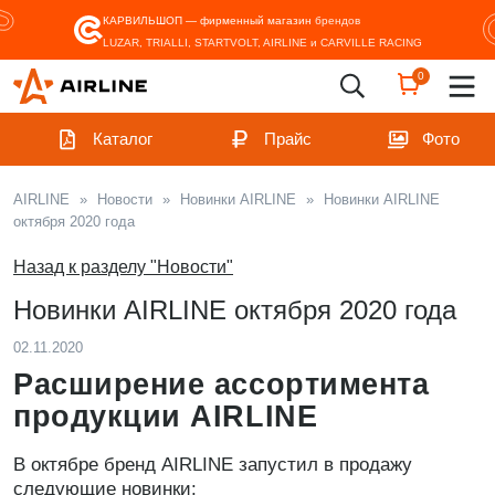
КАРВИЛЬШОП — фирменный магазин
брендов
LUZAR, TRIALLI, STARTVOLT, AIRLINE и CARVILLE RACING
0
Каталог
Прайс
Фото
AIRLINE
»
Новости
»
Новинки AIRLINE
»
Новинки AIRLINE
октября 2020 года
Назад к разделу "Новости"
Новинки AIRLINE октября 2020 года
02.11.2020
Расширение ассортимента
продукции AIRLINE
В октябре бренд AIRLINE запустил в продажу
следующие новинки: