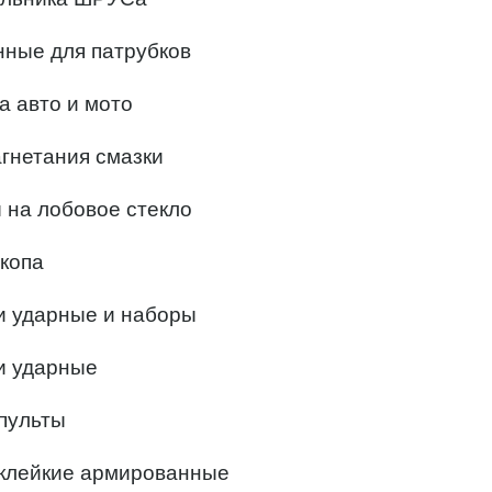
нные для патрубков
а авто и мото
агнетания смазки
 на лобовое стекло
ркопа
и ударные и наборы
и ударные
пульты
 клейкие армированные