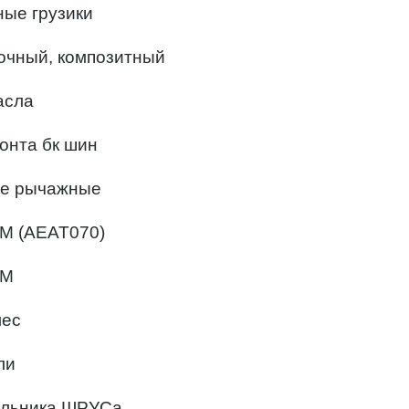
ные грузики
вочный, композитный
асла
онта бк шин
ые рычажные
СМ (AEAT070)
СМ
лес
ли
пыльника ШРУСа