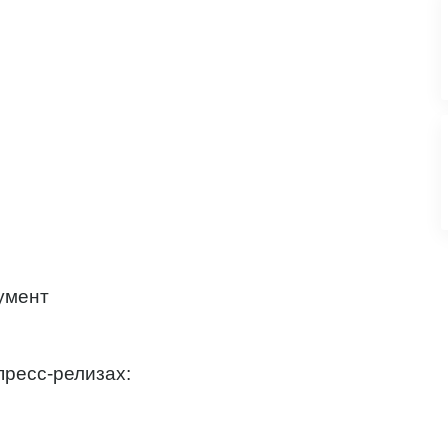
умент
пресс-релизах: