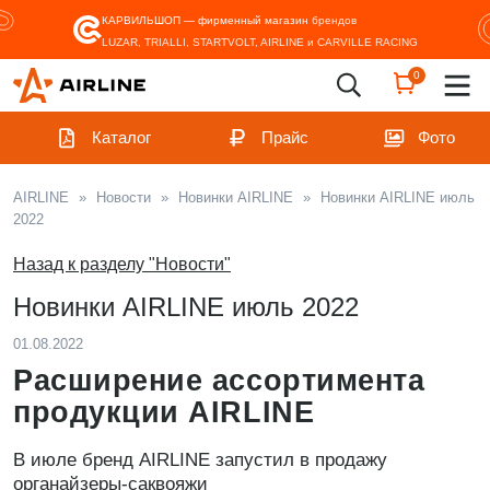
КАРВИЛЬШОП — фирменный магазин
брендов
LUZAR, TRIALLI, STARTVOLT, AIRLINE и CARVILLE RACING
0
Каталог
Прайс
Фото
AIRLINE
»
Новости
»
Новинки AIRLINE
»
Новинки AIRLINE июль
2022
Назад к разделу "Новости"
Новинки AIRLINE июль 2022
01.08.2022
Расширение ассортимента
продукции AIRLINE
В июле бренд AIRLINE запустил в продажу
органайзеры-саквояжи