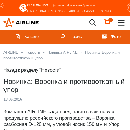
КАРВИЛЬШОП — фирменный магазин
брендов
LUZAR, TRIALLI, STARTVOLT, AIRLINE и CARVILLE RACING
0
Каталог
Прайс
Фото
AIRLINE
»
Новости
»
Новинки AIRLINE
»
Новинка: Воронка и
противооткатный упор
Назад к разделу "Новости"
Новинка: Воронка и противооткатный
упор
13.05.2016
Компания AIRLINE рада представить вам новую
продукцию российского производства – Воронка
разборная D-120 мм, угловой носик 150 мм и Упор