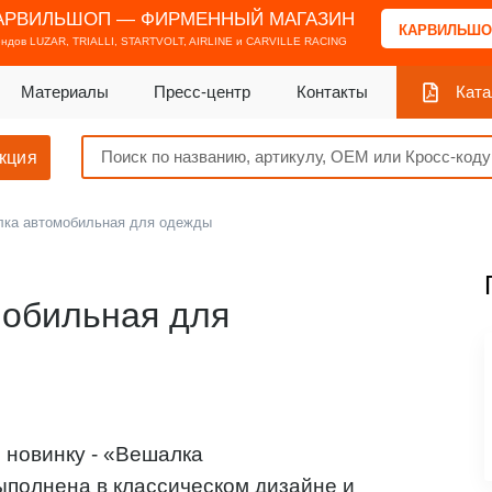
АРВИЛЬШОП — ФИРМЕННЫЙ МАГАЗИН
КАРВИЛЬШО
ендов
LUZAR, TRIALLI, STARTVOLT, AIRLINE и CARVILLE RACING
Материалы
Пресс-центр
Контакты
Ката
кция
лка автомобильная для одежды
мобильная для
 новинку - «Вешалка
полнена в классическом дизайне и