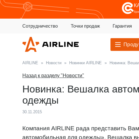
К
бр
Сотрудничество
Точки продаж
Гарантия
Проду
AIRLINE
»
Новости
»
Новинки AIRLINE
»
Новинка: Веша
Назад к разделу "Новости"
Новинка: Вешалка авто
одежды
30.11.2015
Компания AIRLINE рада представить Вам
автомобильная для одежды». Вешалка вы