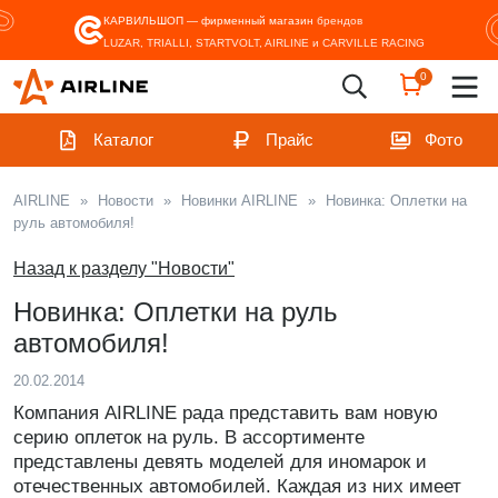
КАРВИЛЬШОП — фирменный магазин
брендов
LUZAR, TRIALLI, STARTVOLT, AIRLINE и CARVILLE RACING
0
Каталог
Прайс
Фото
AIRLINE
»
Новости
»
Новинки AIRLINE
»
Новинка: Оплетки на
руль автомобиля!
Назад к разделу "Новости"
Новинка: Оплетки на руль
автомобиля!
20.02.2014
Компания AIRLINE рада представить вам новую
серию оплеток на руль. В ассортименте
представлены девять моделей для иномарок и
отечественных автомобилей. Каждая из них имеет