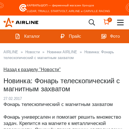
КАРВИЛЬШОП — фирменный магазин
брендов
LUZAR, TRIALLI, STARTVOLT, AIRLINE и CARVILLE RACING
0
Каталог
Прайс
Фото
AIRLINE
»
Новости
»
Новинки AIRLINE
»
Новинка: Фонарь
телескопический с магнитным захватом
Назад к разделу "Новости"
Новинка: Фонарь телескопический с
магнитным захватом
27.02.2017
Фонарь телескопический с магнитным захватом
Фонарь универсален и помогает решить множество
задач. Крепится на магните к металлической