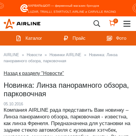
КАРВИЛЬШОП — фирменный магазин
брендов
LUZAR, TRIALLI, STARTVOLT, AIRLINE и CARVILLE RACING
0
Каталог
Прайс
Фото
AIRLINE
»
Новости
»
Новинки AIRLINE
»
Новинка: Линза
панорамного обзора, парковочная
Назад к разделу "Новости"
Новинка: Линза панорамного обзора,
парковочная
05.10.2016
Компания AIRLINE рада представить Вам новинку –
Линза панорамного обзора, парковочная - известна,
как линза Френеля. Предназначена для установки на
заднее стекло автомобиля с кузовами хэтчбек,