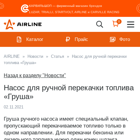
КАРВИЛЬШОП — фирменный магазин
брендов
LUZAR, TRIALLI, STARTVOLT, AIRLINE и CARVILLE RACING
0
Каталог
Прайс
Фото
AIRLINE
»
Новости
»
Статья
»
Насос для ручной перекачки
топлива «Груша»
Назад к разделу "Новости"
Насос для ручной перекачки топлива
«Груша»
02.11.2021
Груша ручного насоса имеет специальный клапан,
пропускающий перекачиваемое топливо только в
одном направлении. Для перекачки бензина или
дизельного топлива нужно один конец шланга