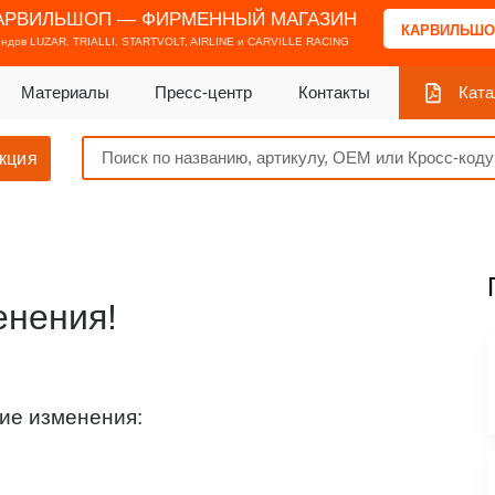
АРВИЛЬШОП — ФИРМЕННЫЙ МАГАЗИН
КАРВИЛЬШО
ендов
LUZAR, TRIALLI, STARTVOLT, AIRLINE и CARVILLE RACING
Материалы
Пресс-центр
Контакты
Ката
кция
енения!
ие изменения: