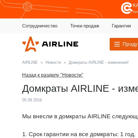
К
бр
Сотрудничество
Точки продаж
Гарантия
Проду
AIRLINE
»
Новости
»
Домкраты AIRLINE - изменения!
Назад к разделу "Новости"
Домкраты AIRLINE - изм
05.09.2016
Мы внесли в домкраты AIRLINE следующ
1. Срок гарантии на все домкраты: 1 год.