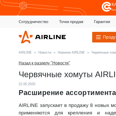
К
бр
Сотрудничество
Точки продаж
Гарантия
Проду
AIRLINE
»
Новости
»
Новинки AIRLINE
»
Червячные хом
Назад к разделу "Новости"
Червячные хомуты AIRLI
22.05.2020
Расширение ассортимента
AIRLINE запускает в продажу 8 новых м
применяются для крепления и наде