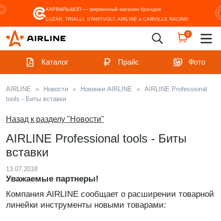
КАРВИЛЬШОП — фирменный магазин
брендов
LUZAR, TRIALLI, STARTVOLT, AIRLINE и CARVILLE RACING
0
Каталог
Прайс
Фото
AIRLINE
»
Новости
»
Новинки AIRLINE
»
AIRLINE Professional
tools - Биты вставки
Назад к разделу "Новости"
AIRLINE Professional tools - Биты
вставки
13.07.2018
Уважаемые партнеры!
Компания AIRLINE сообщает о расширении товарной
линейки инструменты новыми товарами: