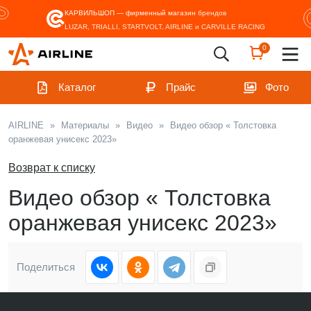
КАРВИЛЬШОП — фирменный магазин
брендов
LUZAR, TRIALLI, STARTVOLT, AIRLINE и CARVILLE RACING
0
Каталог
Прайс
Фото
AIRLINE
»
Материалы
»
Видео
»
Видео обзор « Толстовка
оранжевая унисекс 2023»
Возврат к списку
Видео обзор « Толстовка
оранжевая унисекс 2023»
Поделиться