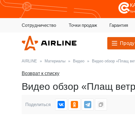
К
бр
Сотрудничество
Точки продаж
Гарантия
Проду
AIRLINE
»
Материалы
»
Видео
»
Видео обзор «Плащ ве
Возврат к списку
Видео обзор «Плащ вет
Поделиться