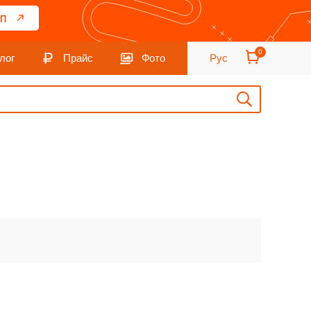
П
0
лог
Прайс
Фото
Рус