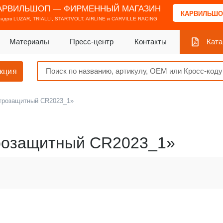
АРВИЛЬШОП — ФИРМЕННЫЙ МАГАЗИН
КАРВИЛЬШО
ендов
LUZAR, TRIALLI, STARTVOLT, AIRLINE и CARVILLE RACING
Материалы
Пресс-центр
Контакты
Ката
кция
трозащитный CR2023_1»
розащитный CR2023_1»