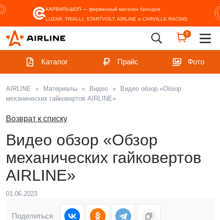
КАРВИЛЬШОП — фирменный магазин
брендов
LUZAR, TRIALLI, STARTVOLT, AIRLINE и CARVILLE RACING
0
Каталог
Прайс
Фото
AIRLINE
»
Материалы
»
Видео
»
Видео обзор «Обзор
механических гайковертов AIRLINE»
Возврат к списку
Видео обзор «Обзор
механических гайковертов
AIRLINE»
01.06.2023
Поделиться