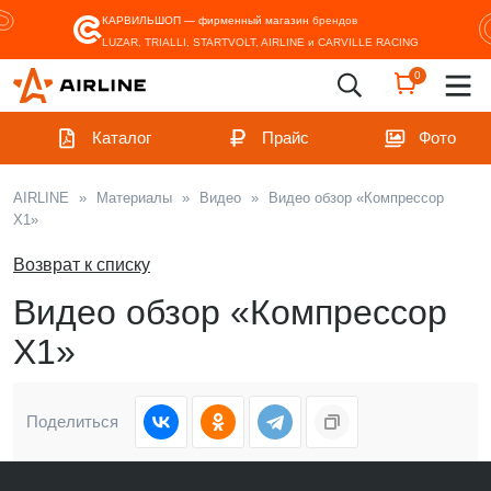
КАРВИЛЬШОП — фирменный магазин
брендов
LUZAR, TRIALLI, STARTVOLT, AIRLINE и CARVILLE RACING
0
Каталог
Прайс
Фото
AIRLINE
»
Материалы
»
Видео
»
Видео обзор «Компрессор
X1»
Возврат к списку
Видео обзор «Компрессор
X1»
Поделиться