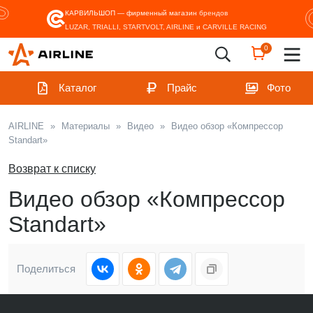
КАРВИЛЬШОП — фирменный магазин
брендов
LUZAR, TRIALLI, STARTVOLT, AIRLINE и CARVILLE RACING
0
Каталог
Прайс
Фото
AIRLINE
»
Материалы
»
Видео
»
Видео обзор «Компрессор
Standart»
Возврат к списку
Видео обзор «Компрессор
Standart»
Поделиться