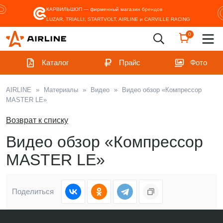
КАРВИЛЬШОП — фирменный магазин
брендов
LUZAR, TRIALLI, STARTVOLT, AIRLINE и CARVILLE RACING
0
Каталог
Прайс
Фото
AIRLINE
»
Материалы
»
Видео
»
Видео обзор «Компрессор
MASTER LE»
Возврат к списку
Видео обзор «Компрессор
MASTER LE»
Поделиться