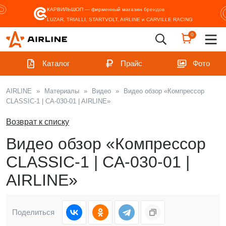
КАРВИЛЬШОП — фирменный магазин
брендов
LUZAR, TRIALLI, STARTVOLT, AIRLINE и CARVILLE RACING
0
Каталог
Прайс
Фото
AIRLINE
»
Материалы
»
Видео
»
Видео обзор «Компрессор
CLASSIC-1 | CA-030-01 | AIRLINE»
Возврат к списку
Видео обзор «Компрессор
CLASSIC-1 | CA-030-01 |
AIRLINE»
Поделиться