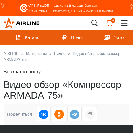
КАРВИЛЬШОП — фирменный магазин
брендов
LUZAR, TRIALLI, STARTVOLT, AIRLINE и CARVILLE RACING
0
Каталог
Прайс
Фото
AIRLINE
»
Материалы
»
Видео
»
Видео обзор «Компрессор
ARMADA-75»
Возврат к списку
Видео обзор «Компрессор
ARMADA-75»
Поделиться