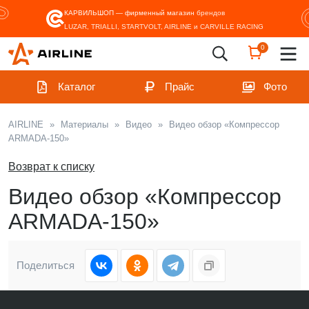
КАРВИЛЬШОП — фирменный магазин
брендов
LUZAR, TRIALLI, STARTVOLT, AIRLINE и CARVILLE RACING
0
Каталог
Прайс
Фото
AIRLINE
»
Материалы
»
Видео
»
Видео обзор «Компрессор
ARMADA-150»
Возврат к списку
Видео обзор «Компрессор
ARMADA-150»
Поделиться