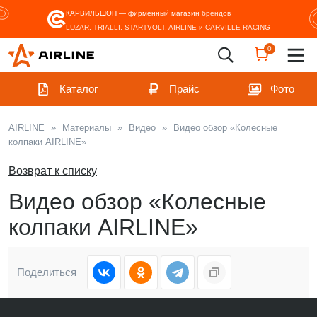
КАРВИЛЬШОП — фирменный магазин
брендов
LUZAR, TRIALLI, STARTVOLT, AIRLINE и CARVILLE RACING
0
Каталог
Прайс
Фото
AIRLINE
»
Материалы
»
Видео
»
Видео обзор «Колесные
колпаки AIRLINE»
Возврат к списку
Видео обзор «Колесные
колпаки AIRLINE»
Поделиться